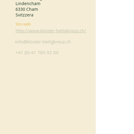
Lindencham
6330 Cham
Svitzzera
Sito web
http://www.kloster-heiligkreuz.ch/
info@kloster-heiligkreuz.ch
+41 (0) 41 785 02 00