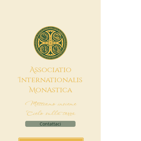
A
ssociatio
I
nternationalis
M
onAstica
Mettiamo insieme
Cielo sulla terra
Contattaci