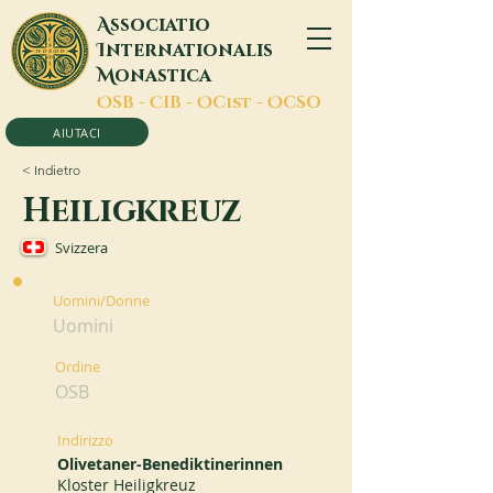
A
ssociatio
I
nternationalis
M
onastica
O
SB -
C
IB -
O
Cist -
O
CSO
AIUTACI
< Indietro
Heiligkreuz
Svizzera
Uomini/Donne
Uomini
Ordine
OSB
Indirizzo
Olivetaner-Benediktinerinnen
Kloster Heiligkreuz