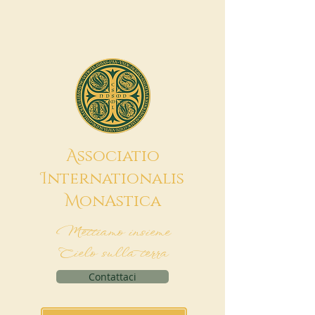
A
ssociatio
I
nternationalis
M
onAstica
Mettiamo insieme
Cielo sulla terra
Contattaci