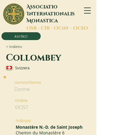
A
ssociatio
I
nternationalis
M
onastica
O
SB -
C
IB -
O
Cist -
O
CSO
AIUTACI
< Indietro
Collombey
Svizzera
Uomini/Donne
Donne
Ordine
OCIST
Indirizzo
Monastère N.-D. de Saint Joseph
Chemin du Monastère 6