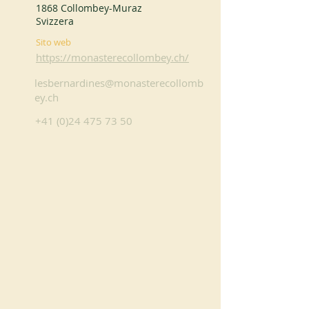
1868 Collombey-Muraz
Svizzera
Sito web
https://monasterecollombey.ch/
lesbernardines@monasterecollomb
ey.ch
+41 (0)24 475 73 50