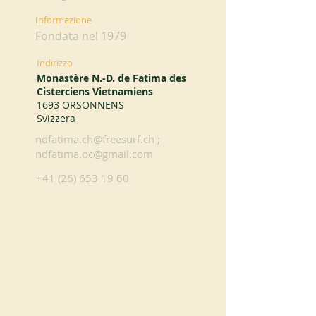
Informazione
Fondata nel 1979
Indirizzo
Monastère N.-D. de Fatima des
Cisterciens Vietnamiens
1693 ORSONNENS
Svizzera
ndfatima.ch@freesurf.ch
;
ndfatima.oc@gmail.com
+41 (26) 653 19 60