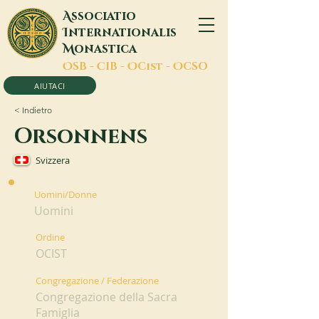
A
ssociatio
I
nternationalis
M
onastica
O
SB -
C
IB -
O
Cist -
O
CSO
AIUTACI
< Indietro
Orsonnens
Svizzera
Uomini/Donne
Uomini
Ordine
OCIST
Congregazione / Federazione
Congregazione della Sacra
Famiglia