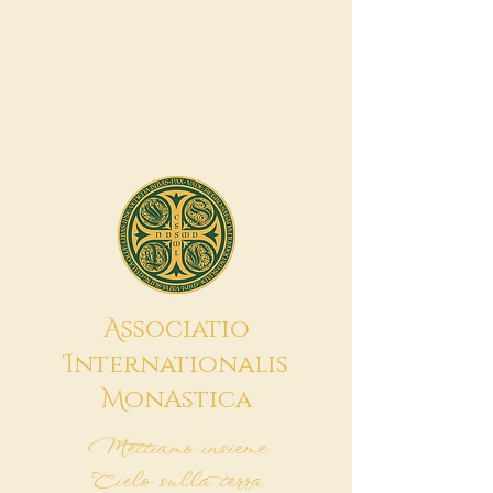
A
ssociatio
I
nternationalis
M
onAstica
Mettiamo insieme
Cielo sulla terra