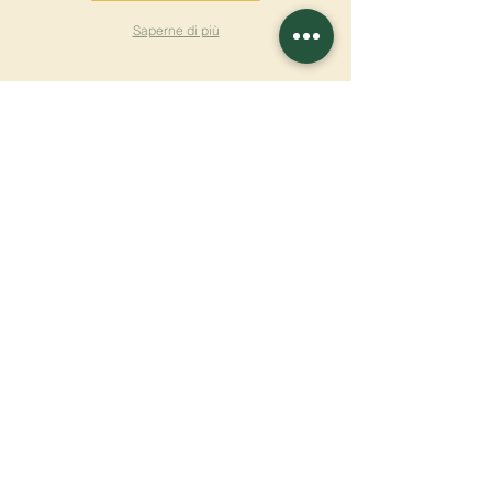
Saperne di più
ISCRIVITI ALLA
NEWSLETTER
Saperne di più
Cognome
Nome
E-mail
Lingua
Nome del monastero