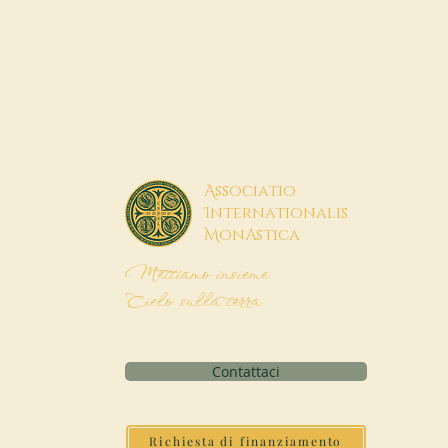
A
ssociatio
I
nternationalis
M
onAstica
Mettiamo insieme
Cielo sulla terra
Contattaci
Richiesta di finanziamento