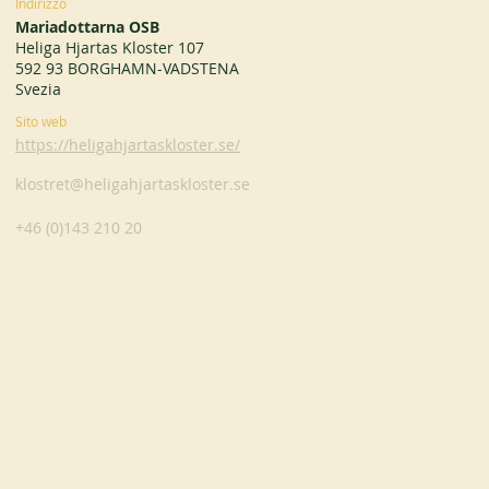
Indirizzo
Mariadottarna OSB
Heliga Hjartas Kloster 107
592 93 BORGHAMN-VADSTENA
Svezia
Sito web
https://heligahjartaskloster.se/
klostret@heligahjartaskloster.se
+46 (0)143 210 20