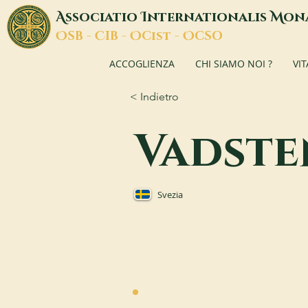
A
I
M
ssociatio
nternationalis
on
O
C
O
O
SB -
IB -
Cist -
CSO
ACCOGLIENZA
CHI SIAMO NOI ?
VI
< Indietro
Vadste
Svezia