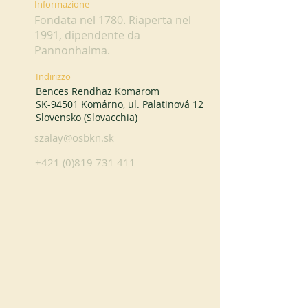
Informazione
Fondata nel 1780. Riaperta nel
1991, dipendente da
Pannonhalma.
Indirizzo
Bences Rendhaz Komarom
SK-94501 Komárno, ul. Palatinová 12
Slovensko (Slovacchia)
szalay@osbkn.sk
+421 (0)819 731 411