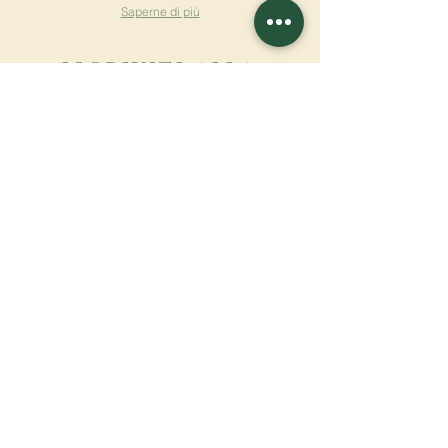
Saperne di più
ISCRIVITI ALLA
NEWSLETTER
Saperne di più
Cognome
Nome
E-mail
Lingua
Nome del monastero