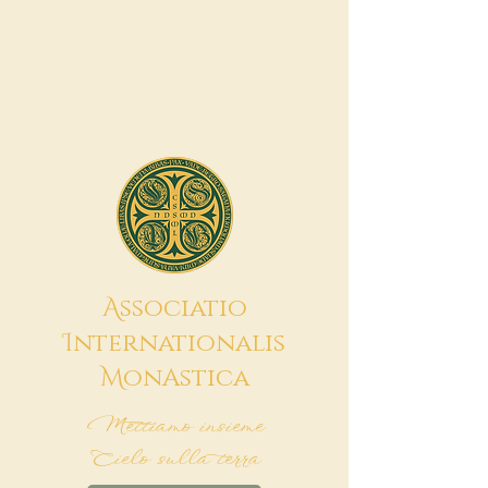
A
ssociatio
I
nternationalis
M
onAstica
Mettiamo insieme
Cielo sulla terra