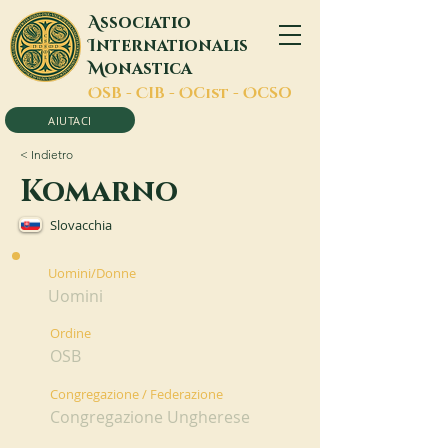
A
ssociatio
I
nternationalis
M
onastica
O
SB -
C
IB -
O
Cist -
O
CSO
AIUTACI
< Indietro
Komarno
Slovacchia
Uomini/Donne
Uomini
Ordine
OSB
Congregazione / Federazione
Congregazione Ungherese