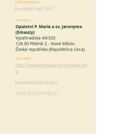
Informazione
Fondato nel 1347
Indirizzo
Opatstvi P. Marie a sv. Jeronyma
(Emauzy)
Vysehradska 49/320
128 00 PRAHA 2 - Nové Město
Česká republika (Repubblica Ceca)
Sito web
http://www.emauzy.cz/cz/index.ph
p
benediktini@volny.cz
+420 (0221) 9792 21