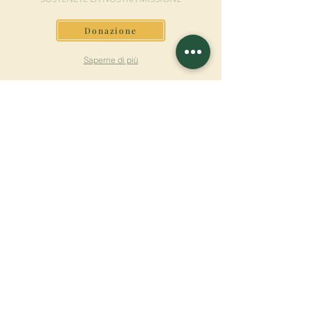
Donazione
Saperne di più
ISCRIVITI ALLA
NEWSLETTER
Saperne di più
Cognome
Nome
E-mail
Lingua