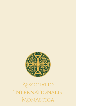
A
ssociatio
I
nternationalis
M
onAstica