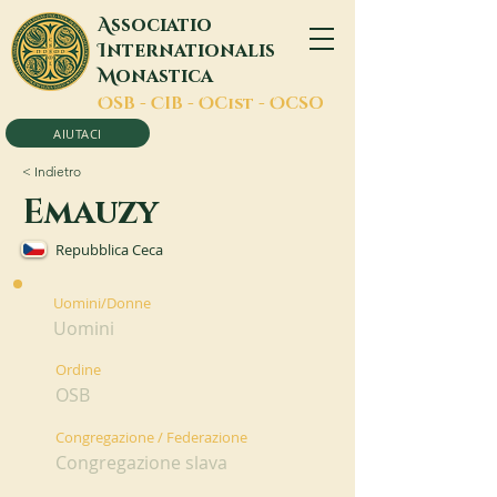
A
ssociatio
I
nternationalis
M
onastica
O
SB -
C
IB -
O
Cist -
O
CSO
AIUTACI
< Indietro
Emauzy
Repubblica Ceca
Uomini/Donne
Uomini
Ordine
OSB
Congregazione / Federazione
Congregazione slava