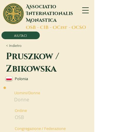
A
ssociatio
I
nternationalis
M
onastica
O
SB -
C
IB -
O
Cist -
O
CSO
AIUTACI
< Indietro
Pruszkow /
Zbikowska
Polonia
Uomini/Donne
Donne
Ordine
OSB
Congregazione / Federazione