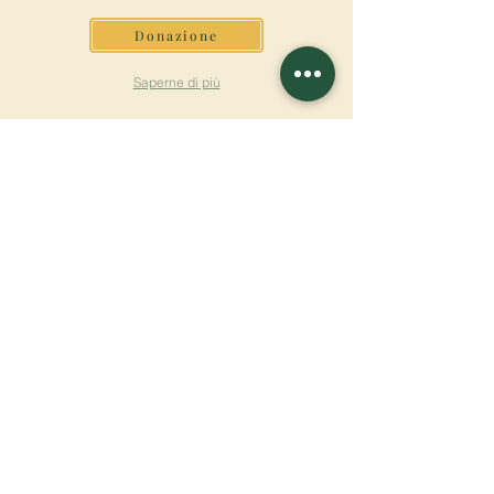
Donazione
Saperne di più
ISCRIVITI ALLA
NEWSLETTER
Saperne di più
Cognome
Nome
E-mail
Lingua