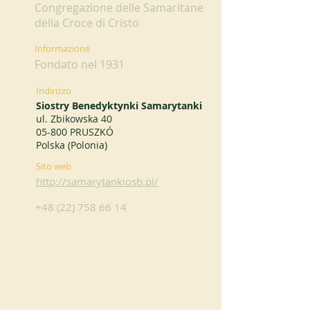
Congregazione delle Samaritane
della Croce di Cristo
Informazione
Fondato nel 1931
Indirizzo
Siostry Benedyktynki Samarytanki
ul. Zbikowska 40
05-800 PRUSZKÓ
Polska (Polonia)
Sito web
http://samarytankiosb.pl/
+48 (22) 758 66 14