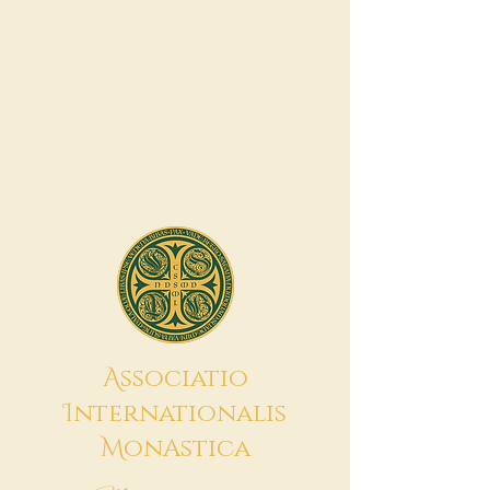
A
ssociatio
I
nternationalis
M
onAstica