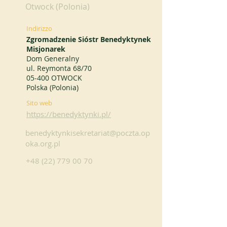
Otwock (Polonia)
Indirizzo
Zgromadzenie Sióstr Benedyktynek
Misjonarek
Dom Generalny
ul. Reymonta 68/70
05-400 OTWOCK
Polska (Polonia)
Sito web
https://benedyktynki.pl/
benedyktynkisekretariat@poczta.op
oka.org.pl
+48 (22) 779 00 70