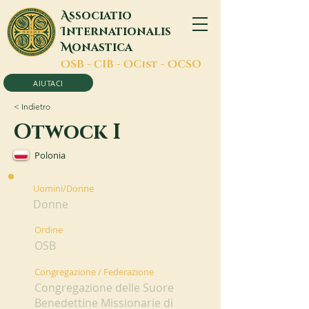
A
ssociatio
I
nternationalis
M
onastica
O
SB -
C
IB -
O
Cist -
O
CSO
AIUTACI
< Indietro
Otwock I
Polonia
Uomini/Donne
Donne
Ordine
OSB
Congregazione / Federazione
Congregazione delle Suore
Benedettine Missionarie di