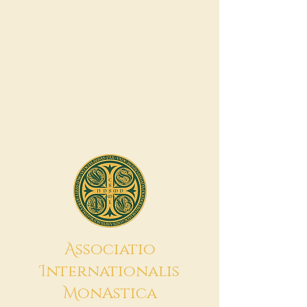
A
ssociatio
I
nternationalis
M
onAstica