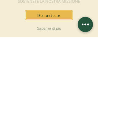
SOSTENETE LA NOSTRA MISSIONE
Donazione
Saperne di più
ISCRIVITI ALLA
NEWSLETTER
Saperne di più
Cognome
Nome
E-mail
Lingua