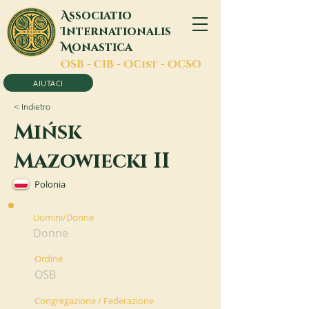
A
ssociatio
I
nternationalis
M
onastica
O
SB -
C
IB -
O
Cist -
O
CSO
AIUTACI
< Indietro
Mińsk
Mazowiecki II
Polonia
Uomini/Donne
Donne
Ordine
OSB
Congregazione / Federazione