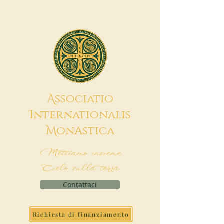
A
ssociatio
I
nternationalis
M
onAstica
Mettiamo insieme
Cielo sulla terra
Contattaci
Richiesta di finanziamento