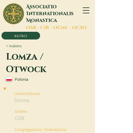
A
ssociatio
I
nternationalis
M
onastica
O
SB -
C
IB -
O
Cist -
O
CSO
AIUTACI
< Indietro
Lomza /
Otwock
Polonia
Uomini/Donne
Donne
Ordine
OSB
Congregazione / Federazione