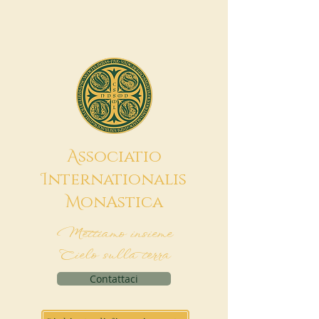
A
ssociatio
I
nternationalis
M
onAstica
Mettiamo insieme
Cielo sulla terra
Contattaci