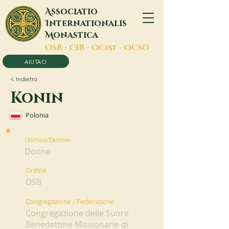
A
ssociatio
I
nternationalis
M
onastica
O
SB -
C
IB -
O
Cist -
O
CSO
AIUTACI
< Indietro
Konin
Polonia
Uomini/Donne
Donne
Ordine
OSB
Congregazione / Federazione
Congregazione delle Suore
Benedettine Missionarie di