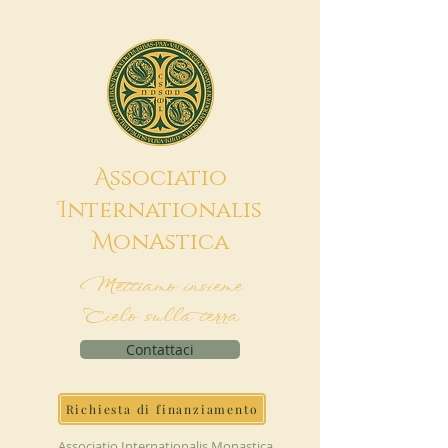
A
ssociatio
I
nternationalis
M
onAstica
Mettiamo insieme
Cielo sulla terra
Contattaci
Richiesta di finanziamento
Associatio Internationalis Monastica