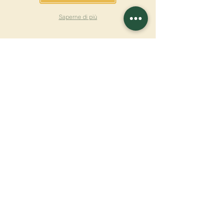
Saperne di più
ISCRIVITI ALLA
NEWSLETTER
Saperne di più
Cognome
Nome
E-mail
Lingua
Nome del monastero