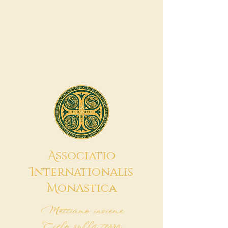
A
ssociatio
I
nternationalis
M
onAstica
Mettiamo insieme
Cielo sulla terra