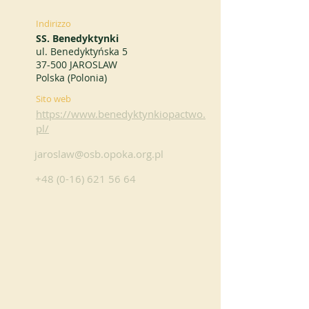
Indirizzo
SS. Benedyktynki
ul. Benedyktyńska 5
37-500 JAROSLAW
Polska (Polonia)
Sito web
https://www.benedyktynkiopactwo.
pl/
jaroslaw@osb.opoka.org.pl
+48 (0-16) 621 56 64