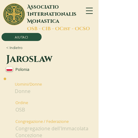
A
ssociatio
I
nternationalis
M
onastica
O
SB -
C
IB -
O
Cist -
O
CSO
AIUTACI
< Indietro
Jaroslaw
Polonia
Uomini/Donne
Donne
Ordine
OSB
Congregazione / Federazione
Congregazione dell'Immacolata
Concezione