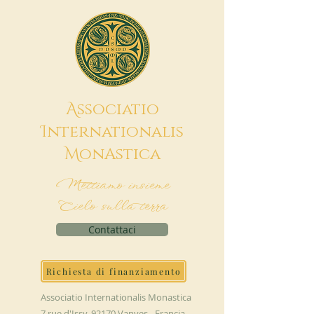
A
ssociatio
I
nternationalis
M
onAstica
Mettiamo insieme
Cielo sulla terra
Contattaci
Richiesta di finanziamento
Associatio Internationalis Monastica
7 rue d'Issy, 92170 Vanves - Francia