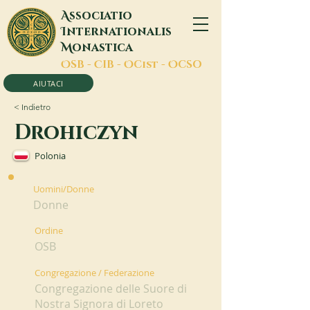
A
ssociatio
I
nternationalis
M
onastica
O
SB -
C
IB -
O
Cist -
O
CSO
AIUTACI
< Indietro
Drohiczyn
Polonia
Uomini/Donne
Donne
Ordine
OSB
Congregazione / Federazione
Congregazione delle Suore di
Nostra Signora di Loreto