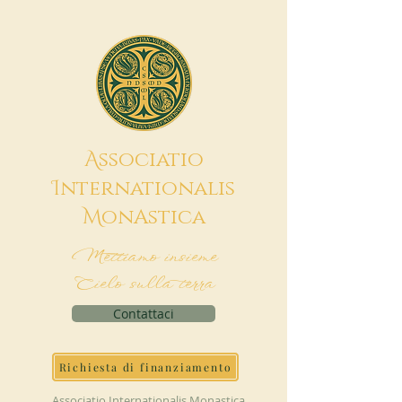
A
ssociatio
I
nternationalis
M
onAstica
Mettiamo insieme
Cielo sulla terra
Contattaci
Richiesta di finanziamento
Associatio Internationalis Monastica