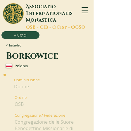
A
ssociatio
I
nternationalis
M
onastica
O
SB -
C
IB -
O
Cist -
O
CSO
AIUTACI
< Indietro
Borkowice
Polonia
Uomini/Donne
Donne
Ordine
OSB
Congregazione / Federazione
Congregazione delle Suore
Benedettine Missionarie di