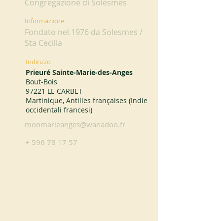
Congregazione di Solesmes
Informazione
Fondato nel 1976 da Solesmes /
Sta Cecilia
Indirizzo
Prieuré Sainte-Marie-des-Anges
Bout-Bois
97221 LE CARBET
Martinique, Antilles françaises (Indie
occidentali francesi)
monmarieanges@wanadoo.fr
+
596 78 17 57