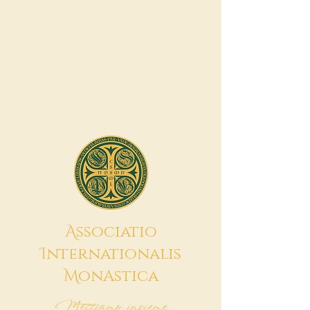
A
ssociatio
I
nternationalis
M
onAstica
Mettiamo insieme