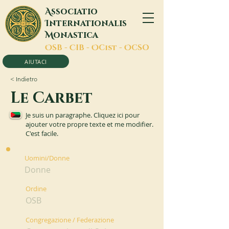
A
ssociatio
I
nternationalis
M
onastica
O
SB -
C
IB -
O
Cist -
O
CSO
AIUTACI
< Indietro
Le Carbet
Je suis un paragraphe. Cliquez ici pour
ajouter votre propre texte et me modifier.
C'est facile.
Uomini/Donne
Donne
Ordine
OSB
Congregazione / Federazione