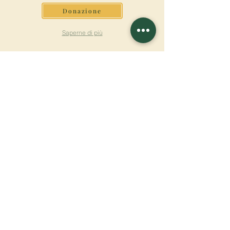
Donazione
Saperne di più
ISCRIVITI ALLA
NEWSLETTER
Saperne di più
Cognome
Nome
E-mail
Lingua