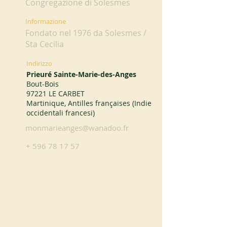
Congregazione di Solesmes
Informazione
Fondato nel 1976 da Solesmes /
Sta Cecilia
Indirizzo
Prieuré Sainte-Marie-des-Anges
Bout-Bois
97221 LE CARBET
Martinique, Antilles françaises (Indie
occidentali francesi)
monmarieanges@wanadoo.fr
+
596 78 17 57