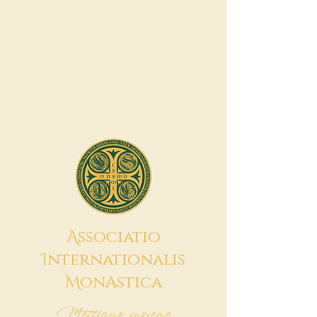
A
ssociatio
I
nternationalis
M
onAstica
Mettiamo insieme