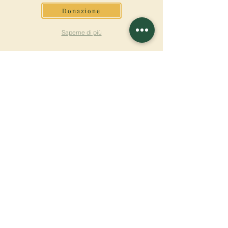
Donazione
Saperne di più
ISCRIVITI ALLA
NEWSLETTER
Saperne di più
Cognome
Nome
E-mail
Lingua