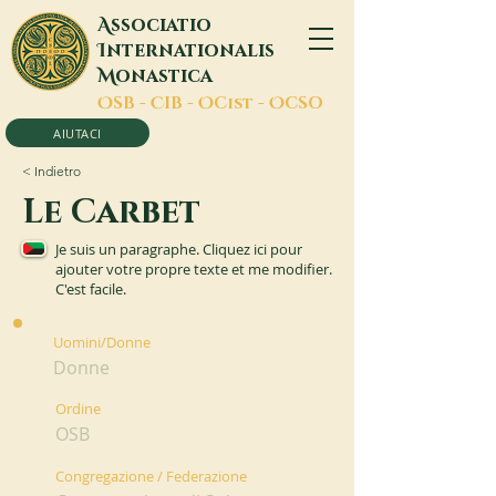
A
ssociatio
I
nternationalis
M
onastica
O
SB -
C
IB -
O
Cist -
O
CSO
AIUTACI
< Indietro
Le Carbet
Je suis un paragraphe. Cliquez ici pour
ajouter votre propre texte et me modifier.
C'est facile.
Uomini/Donne
Donne
Ordine
OSB
Congregazione / Federazione