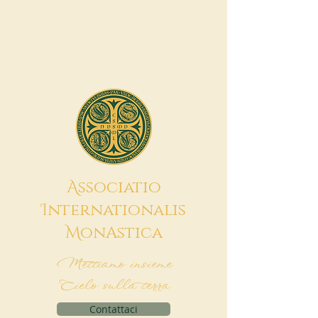
A
ssociatio
I
nternationalis
M
onAstica
Mettiamo insieme
Cielo sulla terra
Contattaci