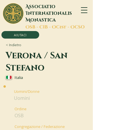
A
ssociatio
I
nternationalis
M
onastica
O
SB -
C
IB -
O
Cist -
O
CSO
AIUTACI
< Indietro
Verona / San
Stefano
Italia
Uomini/Donne
Uomini
Ordine
OSB
Congregazione / Federazione