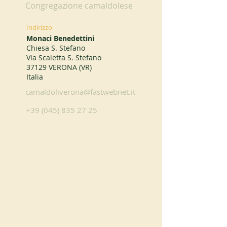
Congregazione camaldolese
Indirizzo
Monaci Benedettini
Chiesa S. Stefano
Via Scaletta S. Stefano
37129 VERONA (VR)
Italia
camaldoliverona@fastwebnet.it
+39 (045) 835 27 25