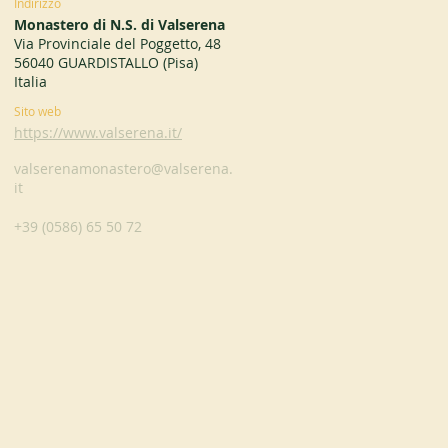
Indirizzo
Monastero di N.S. di Valserena
Via Provinciale del Poggetto, 48
56040 GUARDISTALLO (Pisa)
Italia
Sito web
https://www.valserena.it/
valserenamonastero@valserena.
it
+39 (0586) 65 50 72