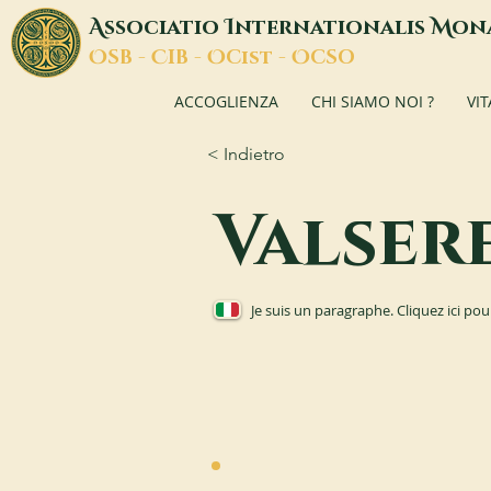
A
I
M
ssociatio
nternationalis
on
O
C
O
O
SB -
IB -
Cist -
CSO
ACCOGLIENZA
CHI SIAMO NOI ?
VI
< Indietro
Valser
Je suis un paragraphe. Cliquez ici pou