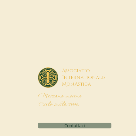
A
ssociatio
I
nternationalis
M
onAstica
Mettiamo insieme
Cielo sulla terra
Contattaci