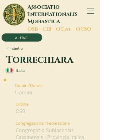
A
ssociatio
I
nternationalis
M
onastica
O
SB -
C
IB -
O
Cist -
O
CSO
AIUTACI
< Indietro
Torrechiara
Italia
Uomini/Donne
Uomini
Ordine
OSB
Congregazione / Federazione
Congregatio Sublacensis
Cassinensis - Provincia Italica