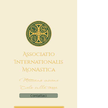
A
ssociatio
I
nternationalis
M
onAstica
Mettiamo insieme
Cielo sulla terra
Contattaci