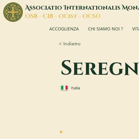
A
I
M
ssociatio
nternationalis
on
O
C
O
O
SB -
IB -
Cist -
CSO
ACCOGLIENZA
CHI SIAMO NOI ?
VI
< Indietro
Sereg
Italia