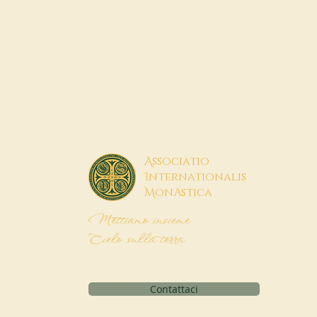
A
ssociatio
I
nternationalis
M
onAstica
Mettiamo insieme
Cielo sulla terra
Contattaci