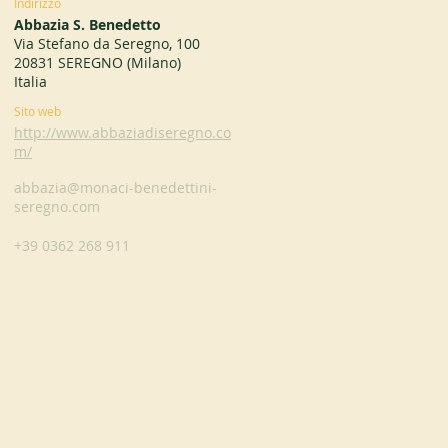
Indirizzo
Abbazia S. Benedetto
Via Stefano da Seregno, 100
20831 SEREGNO (Milano)
Italia
Sito web
http://www.abbaziadiseregno.co
m/
abbazia@monaci-benedettini-
seregno.com
+39 0362 268 911