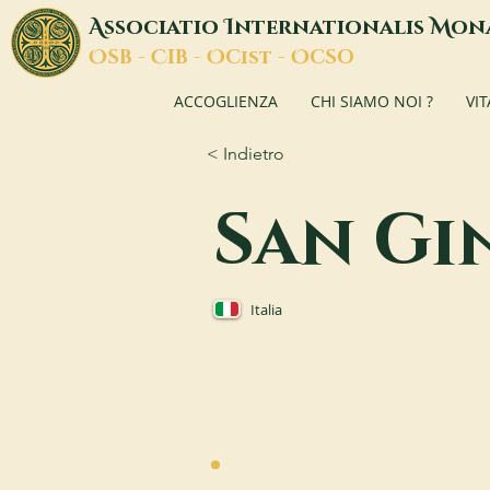
A
I
M
ssociatio
nternationalis
on
O
C
O
O
SB -
IB -
Cist -
CSO
ACCOGLIENZA
CHI SIAMO NOI ?
VI
< Indietro
San Gi
Italia