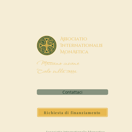
A
ssociatio
I
nternationalis
M
onAstica
Mettiamo insieme
Cielo sulla terra
Contattaci
Richiesta di finanziamento