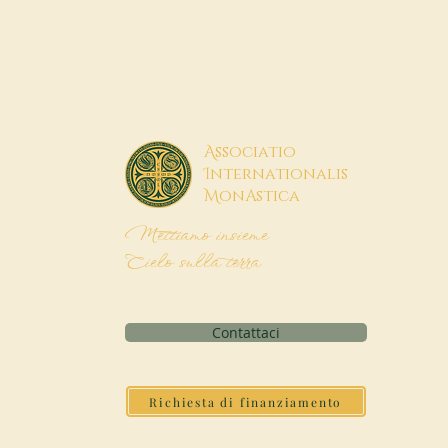
A
ssociatio
I
nternationalis
M
onAstica
Mettiamo insieme
Cielo sulla terra
Contattaci
Richiesta di finanziamento