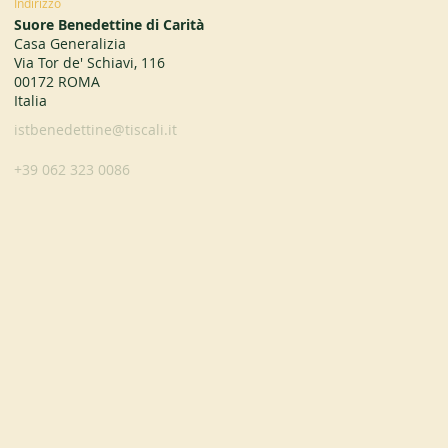
Indirizzo
Suore Benedettine di Carità
Casa Generalizia
Via Tor de' Schiavi, 116
00172 ROMA
Italia
istbenedettine@tiscali.it
+39 062 323 0086