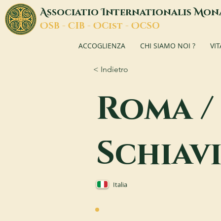
A
I
M
ssociatio
nternationalis
on
O
C
O
O
SB -
IB -
Cist -
CSO
ACCOGLIENZA
CHI SIAMO NOI ?
VI
< Indietro
Roma / 
Schiav
Italia