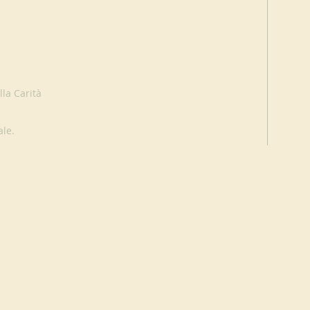
la Carità
ale.