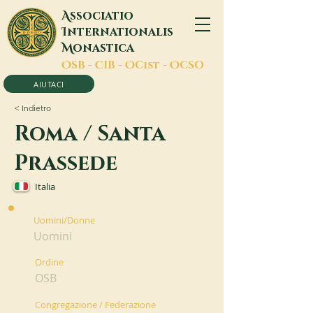
A
ssociatio
I
nternationalis
M
onastica
O
SB -
C
IB -
O
Cist -
O
CSO
AIUTACI
< Indietro
Roma / Santa
Prassede
Italia
Uomini/Donne
Uomini
Ordine
OSB
Congregazione / Federazione