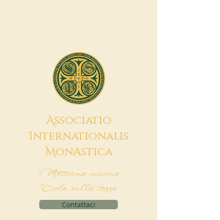
A
ssociatio
I
nternationalis
M
onAstica
Mettiamo insieme
Cielo sulla terra
Contattaci