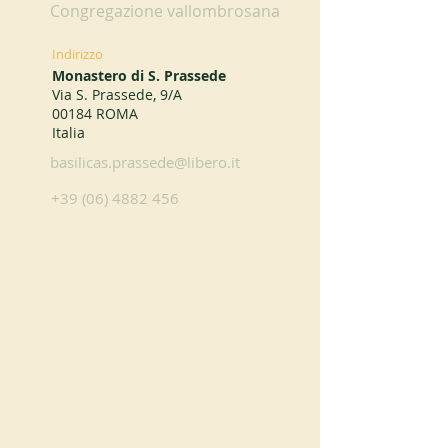
Congregazione vallombrosana
Indirizzo
Monastero di S. Prassede
Via S. Prassede, 9/A
00184 ROMA
Italia
basilicas.prassede@libero.it
+39 (06) 4882 456