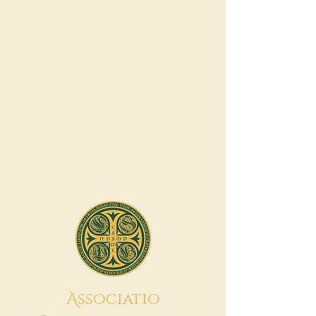
A
ssociatio