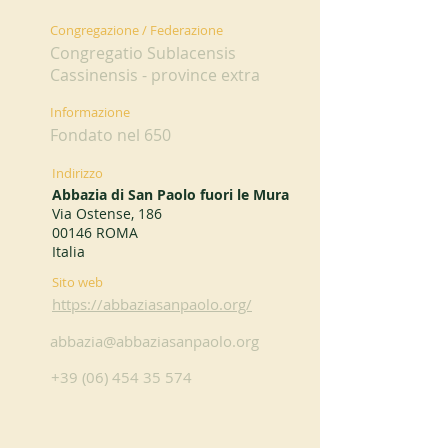
Congregazione / Federazione
Congregatio Sublacensis
Cassinensis - province extra
Informazione
Fondato nel 650
Indirizzo
Abbazia di San Paolo fuori le Mura
Via Ostense, 186
00146 ROMA
Italia
Sito web
https://abbaziasanpaolo.org/
abbazia@abbaziasanpaolo.org
+39 (06) 454 35 574