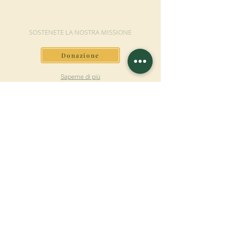
DONAZIONE
SOSTENETE LA NOSTRA MISSIONE
Donazione
Saperne di più
ISCRIVITI ALLA
NEWSLETTER
Saperne di più
Cognome
Nome
E-mail