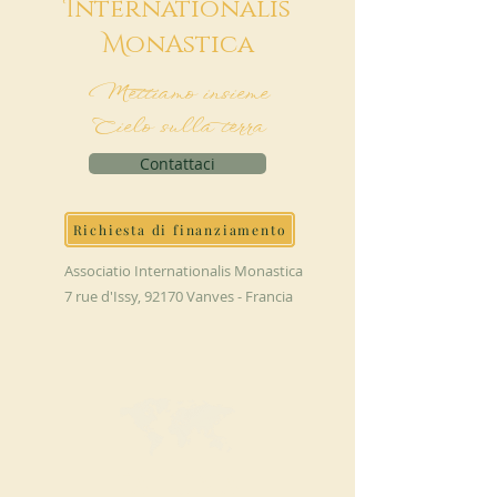
I
nternationalis
M
onAstica
Mettiamo insieme
Cielo sulla terra
Contattaci
Richiesta di finanziamento
Associatio Internationalis Monastica
7 rue d'Issy, 92170 Vanves - Francia
FAI UNA