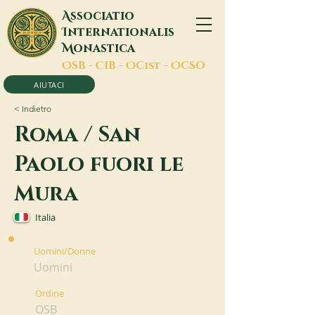
A
ssociatio
I
nternationalis
M
onastica
O
SB -
C
IB -
O
Cist -
O
CSO
AIUTACI
< Indietro
Roma / San
Paolo fuori le
Mura
Italia
Uomini/Donne
Uomini
Ordine
OSB