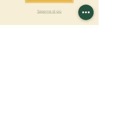
Saperne di più
ISCRIVITI ALLA
NEWSLETTER
Saperne di più
Cognome
Nome
E-mail
Lingua
Nome del monastero