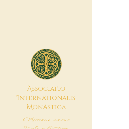
A
ssociatio
I
nternationalis
M
onAstica
Mettiamo insieme
Cielo sulla terra