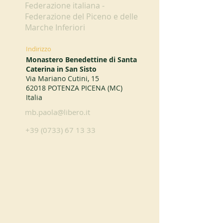
Federazione italiana -
Federazione del Piceno e delle
Marche Inferiori
Indirizzo
Monastero Benedettine di Santa
Caterina in San Sisto
Via Mariano Cutini, 15
62018 POTENZA PICENA (MC)
Italia
mb.paola@libero.it
+39 (0733) 67 13 33