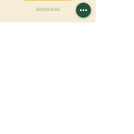
Saperne di più
ISCRIVITI ALLA
NEWSLETTER
Saperne di più
Cognome
Nome
E-mail
Lingua
Nome del monastero