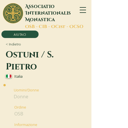
A
ssociatio
I
nternationalis
M
onastica
O
SB -
C
IB -
O
Cist -
O
CSO
AIUTACI
< Indietro
Ostuni / S.
Pietro
Italia
Uomini/Donne
Donne
Ordine
OSB
Informazione