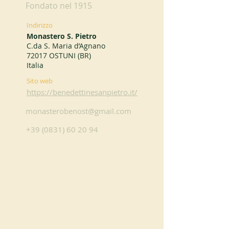
Fondato nel 1915
Indirizzo
Monastero S. Pietro
C.da S. Maria d’Agnano
72017 OSTUNI (BR)
Italia
Sito web
https://benedettinesanpietro.it/
monasterobenost@gmail.com
+39 (0831) 60 20 94