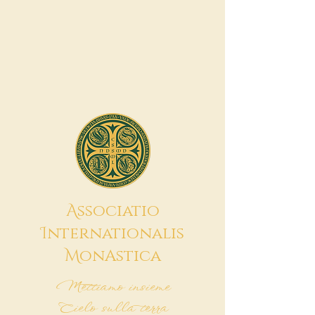
A
ssociatio
I
nternationalis
M
onAstica
Mettiamo insieme
Cielo sulla terra