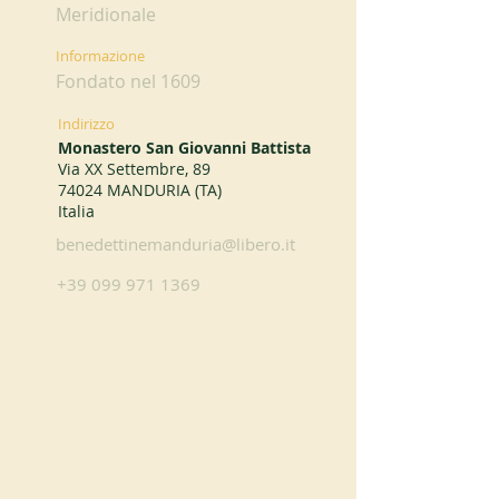
Meridionale
Informazione
Fondato nel 1609
Indirizzo
Monastero San Giovanni Battista
Via XX Settembre, 89
74024 MANDURIA (TA)
Italia
benedettinemanduria@libero.it
+39 099 971 1369