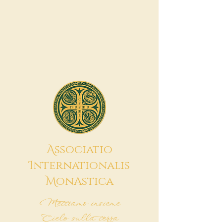
A
ssociatio
I
nternationalis
M
onAstica
Mettiamo insieme
Cielo sulla terra