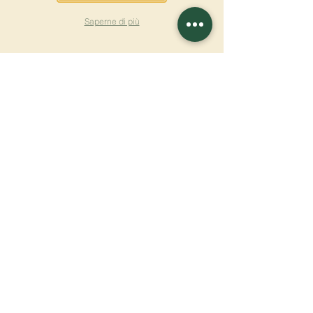
Saperne di più
ISCRIVITI ALLA
NEWSLETTER
Saperne di più
Cognome
Nome
E-mail
Lingua
Nome del monastero