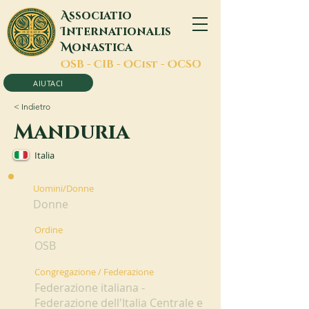
A
ssociatio
I
nternationalis
M
onastica
O
SB -
C
IB -
O
Cist -
O
CSO
AIUTACI
< Indietro
Manduria
Italia
Uomini/Donne
Donne
Ordine
OSB
Congregazione / Federazione
Federazione italiana -
Federazione dell'Italia Centrale e