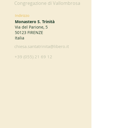
Congregazione di Vallombrosa
Indirizzo
Monastero S. Trinità
Via del Parione, 5
50123 FIRENZE
Italia
chiesa.santatrinita@libero.it
+39 (055) 21 69 12