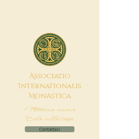
A
ssociatio
I
nternationalis
M
onAstica
Mettiamo insieme
Cielo sulla terra
Contattaci