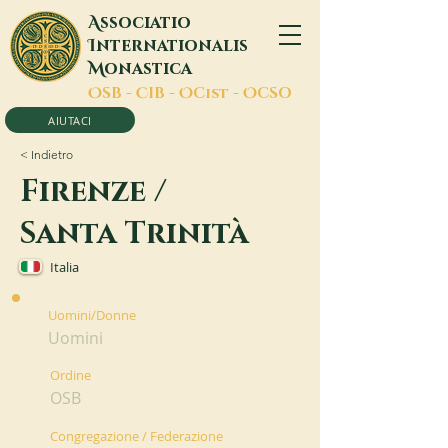
A
ssociatio
I
nternationalis
M
onastica
O
SB -
C
IB -
O
Cist -
O
CSO
AIUTACI
< Indietro
Firenze /
Santa Trinità
Italia
Uomini/Donne
Uomini
Ordine
OSB
Congregazione / Federazione