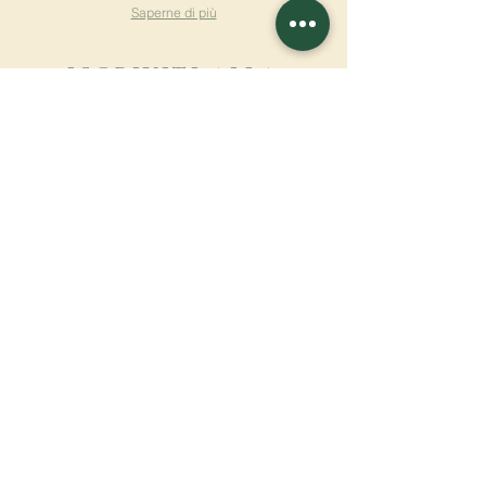
Saperne di più
ISCRIVITI ALLA
NEWSLETTER
Saperne di più
Cognome
Nome
E-mail
Lingua
Nome del monastero