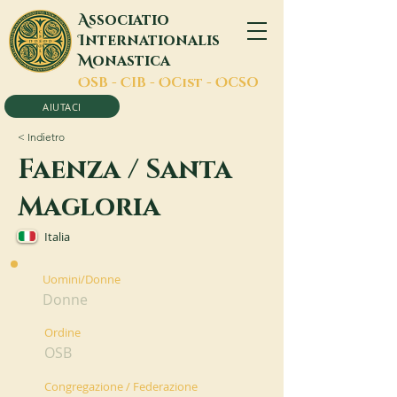
A
ssociatio
I
nternationalis
M
onastica
O
SB -
C
IB -
O
Cist -
O
CSO
AIUTACI
< Indietro
Faenza / Santa
Magloria
Italia
Uomini/Donne
Donne
Ordine
OSB
Congregazione / Federazione