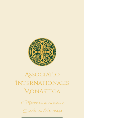
A
ssociatio
I
nternationalis
M
onAstica
Mettiamo insieme
Cielo sulla terra