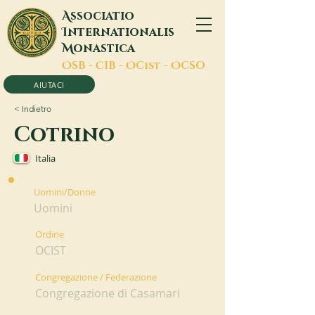
A
ssociatio
I
nternationalis
M
onastica
O
SB -
C
IB -
O
Cist -
O
CSO
AIUTACI
< Indietro
Cotrino
Italia
Uomini/Donne
Uomini
Ordine
OCIST
Congregazione / Federazione
Congregazione di Casamari