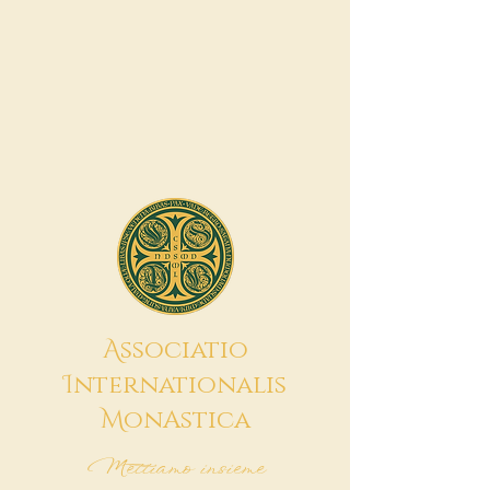
A
ssociatio
I
nternationalis
M
onAstica
Mettiamo insieme