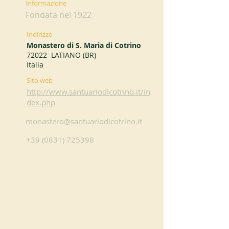
Informazione
Fondata nel 1922
Indirizzo
Monastero di S. Maria di Cotrino
72022 LATIANO (BR)
Italia
Sito web
http://www.santuariodicotrino.it/in
dex.php
monastero@santuariodicotrino.it
+39 (0831) 725398