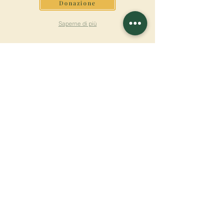
Donazione
Saperne di più
ISCRIVITI ALLA
NEWSLETTER
Saperne di più
Cognome
Nome
E-mail
Lingua
Nome del monastero