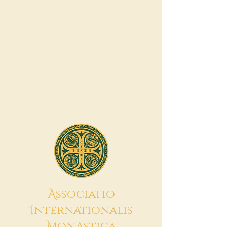
A
ssociatio
I
nternationalis
M
onAstica