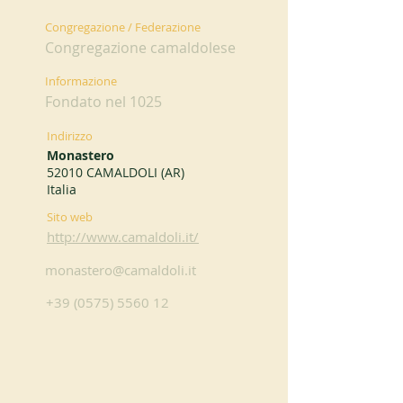
Congregazione / Federazione
Congregazione camaldolese
Informazione
Fondato nel 1025
Indirizzo
Monastero
52010 CAMALDOLI (AR)
Italia
Sito web
http://www.camaldoli.it/
monastero@camaldoli.it
+39 (0575) 5560 12