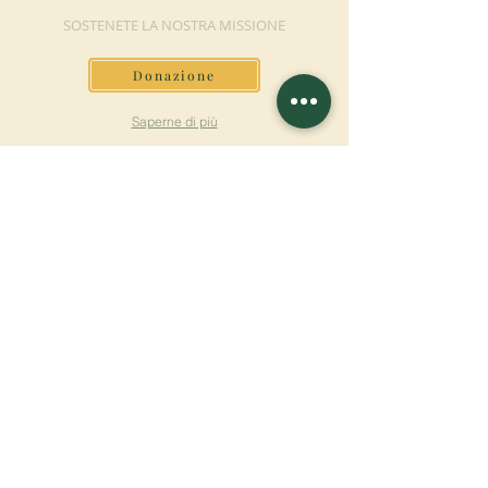
SOSTENETE LA NOSTRA MISSIONE
Donazione
Saperne di più
ISCRIVITI ALLA
NEWSLETTER
Saperne di più
Cognome
Nome
E-mail
Lingua