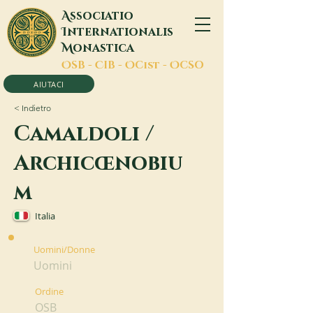
A
ssociatio
I
nternationalis
M
onastica
O
SB -
C
IB -
O
Cist -
O
CSO
AIUTACI
< Indietro
Camaldoli /
Archicœnobiu
m
Italia
Uomini/Donne
Uomini
Ordine
OSB