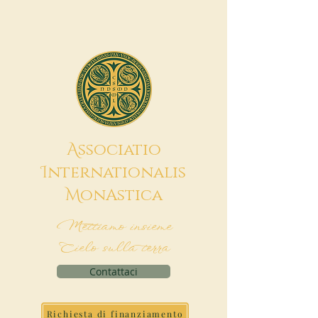
A
ssociatio
I
nternationalis
M
onAstica
Mettiamo insieme
Cielo sulla terra
Contattaci
Richiesta di finanziamento