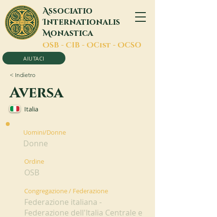
A
ssociatio
I
nternationalis
M
onastica
O
SB -
C
IB -
O
Cist -
O
CSO
AIUTACI
< Indietro
Aversa
Italia
Uomini/Donne
Donne
Ordine
OSB
Congregazione / Federazione
Federazione italiana -
Federazione dell'Italia Centrale e