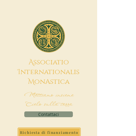
A
ssociatio
I
nternationalis
M
onAstica
Mettiamo insieme
Cielo sulla terra
Contattaci
Richiesta di finanziamento