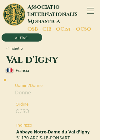
A
ssociatio
I
nternationalis
M
onastica
O
SB -
C
IB -
O
Cist -
O
CSO
AIUTACI
< Indietro
Val d'Igny
Francia
Uomini/Donne
Donne
Ordine
OCSO
Indirizzo
Abbaye Notre-Dame du Val d'Igny
51170 ARCIS-LE-PONSART