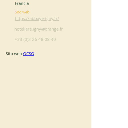
Francia
Sito web
https://abbaye-igny.fr/
hoteliere.igny@orange.fr
+33 (0)3 26 48 08 40
Sito web 
OCSO