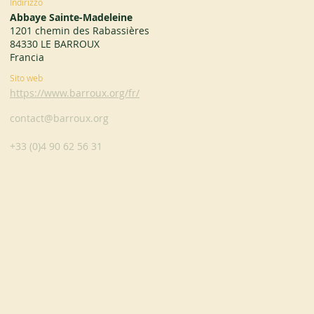
Indirizzo
Abbaye Sainte-Madeleine
1201 chemin des Rabassières
84330 LE BARROUX
Francia
Sito web
https://www.barroux.org/fr/
contact@barroux.org
+33 (0)4 90 62 56 31