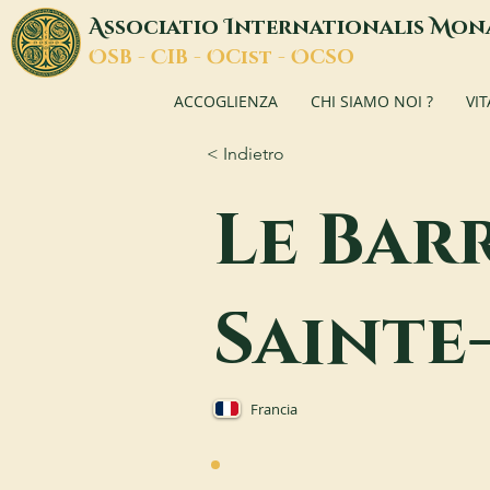
A
I
M
ssociatio
nternationalis
on
O
C
O
O
SB -
IB -
Cist -
CSO
ACCOGLIENZA
CHI SIAMO NOI ?
VI
< Indietro
Le Bar
Sainte
Francia