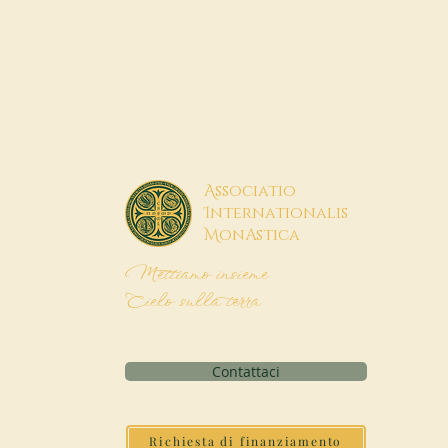
A
ssociatio
I
nternationalis
M
onAstica
Mettiamo insieme
Cielo sulla terra
Contattaci
Richiesta di finanziamento