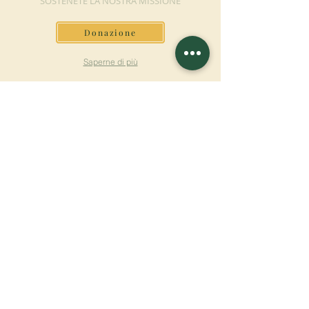
SOSTENETE LA NOSTRA MISSIONE
Donazione
Saperne di più
ISCRIVITI ALLA
NEWSLETTER
Saperne di più
Cognome
Nome
E-mail
Lingua