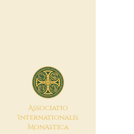
A
ssociatio
I
nternationalis
M
onAstica