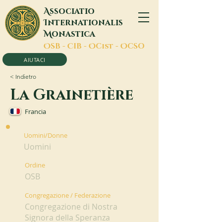
A
ssociatio
I
nternationalis
M
onastica
O
SB -
C
IB -
O
Cist -
O
CSO
AIUTACI
< Indietro
La Grainetière
Francia
Uomini/Donne
Uomini
Ordine
OSB
Congregazione / Federazione
Congregazione di Nostra
Signora della Speranza