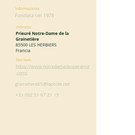
Informazione
Fondata nel 1978
Indirizzo
Prieuré Notre-Dame de la
Grainetière
85500 LES HERBIERS
Francia
Sito web
https://www.notredamedesperance
.com/
grainetiere85@laposte.net
+33 (0)2 51 67 21 19