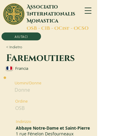
A
ssociatio
I
nternationalis
M
onastica
O
SB -
C
IB -
O
Cist -
O
CSO
AIUTACI
< Indietro
Faremoutiers
Francia
Uomini/Donne
Donne
Ordine
OSB
Indirizzo
Abbaye Notre-Dame et Saint-Pierre
1 rue Fénelon Desfourneaux