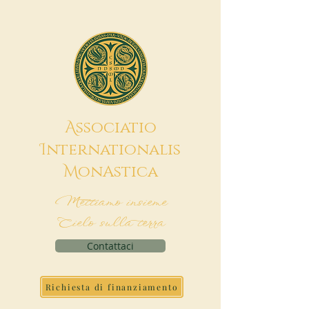
A
ssociatio
I
nternationalis
M
onAstica
Mettiamo insieme
Cielo sulla terra
Contattaci
Richiesta di finanziamento