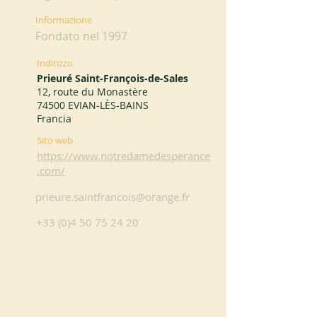
Informazione
Fondato nel 1997
Indirizzo
Prieuré Saint-François-de-Sales
12, route du Monastère
74500 EVIAN-LÈS-BAINS
Francia
Sito web
https://www.notredamedesperance
.com/
prieure.saintfrancois@orange.fr
+33 (0)4 50 75 24 20