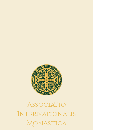
A
ssociatio
I
nternationalis
M
onAstica