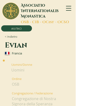
A
ssociatio
I
nternationalis
M
onastica
O
SB -
C
IB -
O
Cist -
O
CSO
AIUTACI
< Indietro
Evian
Francia
Uomini/Donne
Uomini
Ordine
OSB
Congregazione / Federazione
Congregazione di Nostra
Signora della Speranza