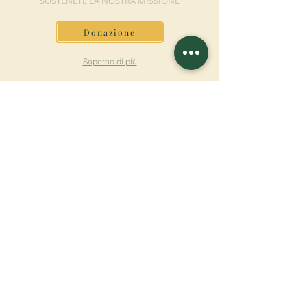
SOSTENETE LA NOSTRA MISSIONE
Donazione
Saperne di più
ISCRIVITI ALLA
NEWSLETTER
Saperne di più
Cognome
Nome
E-mail
Lingua