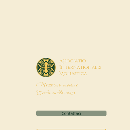
A
ssociatio
I
nternationalis
M
onAstica
Mettiamo insieme
Cielo sulla terra
Contattaci