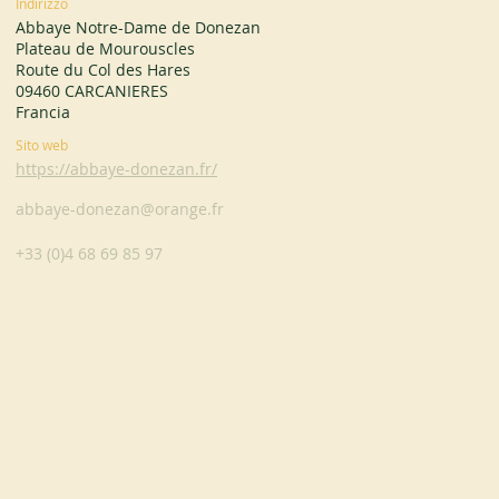
Indirizzo
Abbaye Notre-Dame de Donezan
Plateau de Mourouscles
Route du Col des Hares
09460 CARCANIERES
Francia
Sito web
https://abbaye-donezan.fr/
abbaye-donezan@orange.fr
+33 (0)4 68 69 85 97