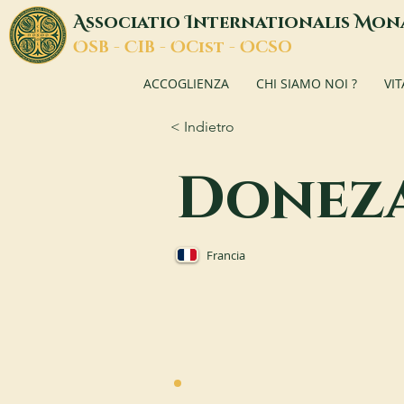
A
I
M
ssociatio
nternationalis
on
O
C
O
O
SB -
IB -
Cist -
CSO
ACCOGLIENZA
CHI SIAMO NOI ?
VI
< Indietro
Donez
Francia