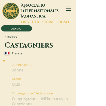
A
ssociatio
I
nternationalis
M
onastica
O
SB -
C
IB -
O
Cist -
O
CSO
AIUTACI
< Indietro
Castagniers
Francia
Uomini/Donne
Donne
Ordine
OCIST
Congregazione / Federazione
Congregazione dell'Immacolata
Concezione