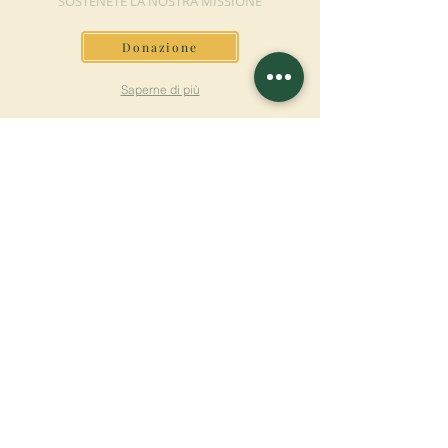
SOSTENETE LA NOSTRA MISSIONE
Donazione
Saperne di più
ISCRIVITI ALLA
NEWSLETTER
Saperne di più
Cognome
Nome
E-mail
Lingua