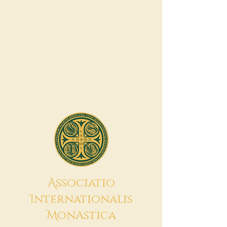
A
ssociatio
I
nternationalis
M
onAstica