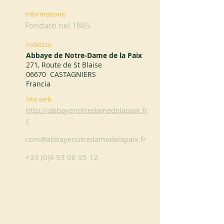
Informazione
Fondato nel 1865
Indirizzo
Abbaye de Notre-Dame de la Paix
271, Route de St Blaise
06670 CASTAGNIERS
Francia
Sito web
http://abbayenotredamedelapaix.fr
/
com@abbayenotredamedelapaix.fr
+33 (0)4 93 08 05 12