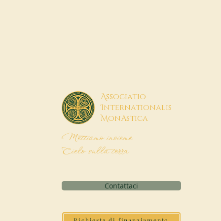
A
ssociatio
I
nternationalis
M
onAstica
Mettiamo insieme
Cielo sulla terra
Contattaci
Richiesta di finanziamento