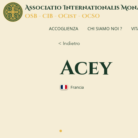
A
I
M
ssociatio
nternationalis
on
O
C
O
O
SB -
IB -
Cist -
CSO
ACCOGLIENZA
CHI SIAMO NOI ?
VI
< Indietro
Acey
Francia