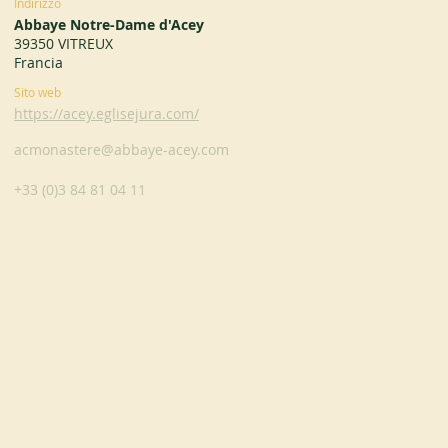
Indirizzo
Abbaye Notre-Dame d'Acey
39350 VITREUX
Francia
Sito web
https://acey.eglisejura.com/
acmonastere@abbaye-acey.com
+33 (0)3 84 81 04 11