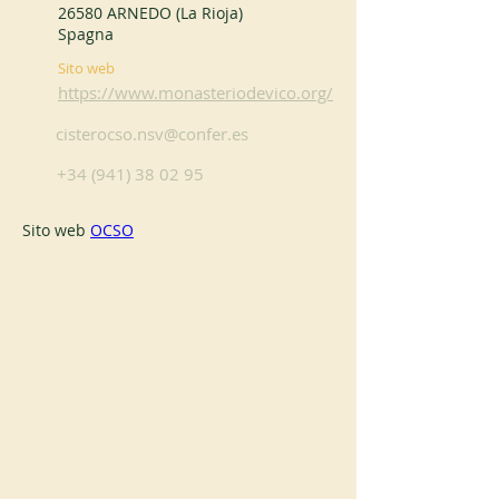
26580 ARNEDO (La Rioja)
Spagna
Sito web
https://www.monasteriodevico.org/
cisterocso.nsv@confer.es
+34 (941) 38 02 95
Sito web 
OCSO