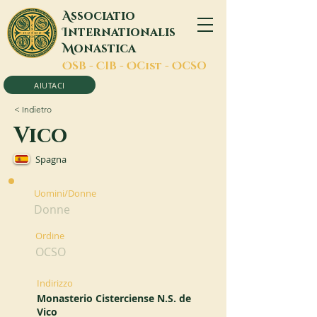
A
ssociatio
I
nternationalis
M
onastica
O
SB -
C
IB -
O
Cist -
O
CSO
AIUTACI
< Indietro
Vico
Spagna
Uomini/Donne
Donne
Ordine
OCSO
Indirizzo
Monasterio Cisterciense N.S. de
Vico