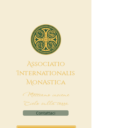
A
ssociatio
I
nternationalis
M
onAstica
Mettiamo insieme
Cielo sulla terra
Contattaci