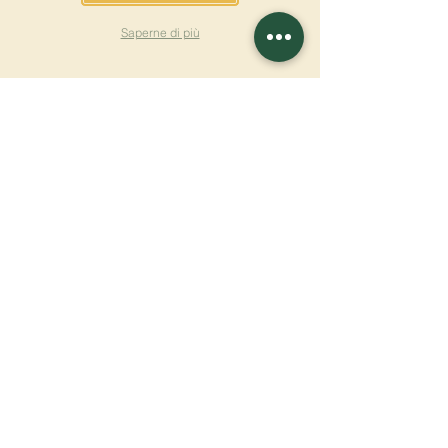
Saperne di più
ISCRIVITI ALLA
NEWSLETTER
Saperne di più
Cognome
Nome
E-mail
Lingua
Nome del monastero