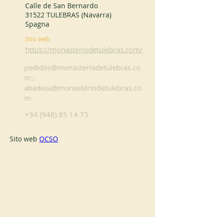
Calle de San Bernardo
31522 TULEBRAS (Navarra)
Spagna
Sito web
https://monasteriodetulebras.com/
pedidos@monasteriodetulebras.co
m
;
abadesa@monasteriodetulebras.co
m
+34 (948) 85 14 75
Sito web 
OCSO