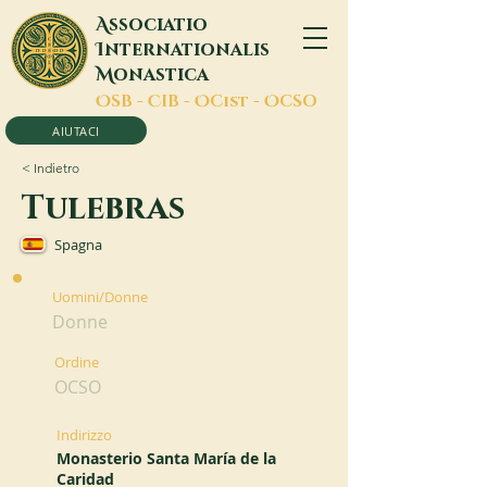
A
ssociatio
I
nternationalis
M
onastica
O
SB -
C
IB -
O
Cist -
O
CSO
AIUTACI
< Indietro
Tulebras
Spagna
Uomini/Donne
Donne
Ordine
OCSO
Indirizzo
Monasterio Santa María de la
Caridad