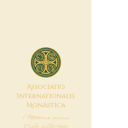
A
ssociatio
I
nternationalis
M
onAstica
Mettiamo insieme
Cielo sulla terra