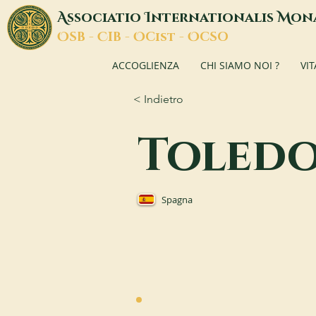
A
I
M
ssociatio
nternationalis
on
O
C
O
O
SB -
IB -
Cist -
CSO
ACCOGLIENZA
CHI SIAMO NOI ?
VI
< Indietro
Toled
Spagna