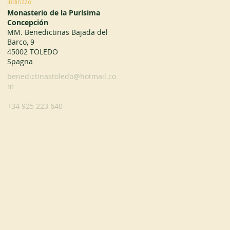
Indirizzo
Monasterio de la Purísima
Concepción
MM. Benedictinas Bajada del
Barco, 9
45002 TOLEDO
Spagna
benedictinastoledo@hotmail.co
m
+34 925 223 640