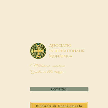
A
ssociatio
I
nternationalis
M
onAstica
Mettiamo insieme
Cielo sulla terra
Contattaci
Richiesta di finanziamento