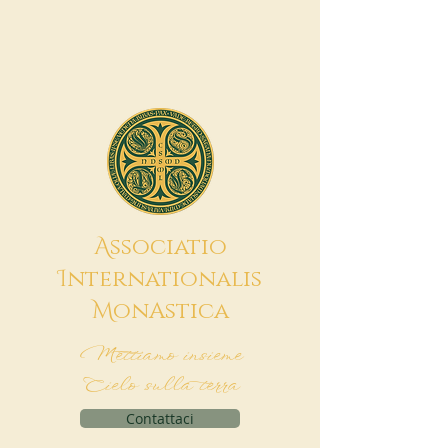
A
ssociatio
I
nternationalis
M
onAstica
Mettiamo insieme
Cielo sulla terra
Contattaci