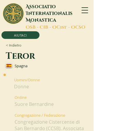
A
ssociatio
I
nternationalis
M
onastica
O
SB -
C
IB -
O
Cist -
O
CSO
AIUTACI
< Indietro
Teror
Spagna
Uomini/Donne
Donne
Ordine
Suore Bernardine
Congregazione / Federazione
Congregazione Cistercense di
San Bernardo (CCSB). Associata