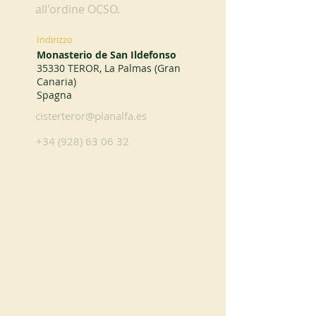
all'ordine OCSO.
Indirizzo
Monasterio de San Ildefonso
35330 TEROR, La Palmas (Gran
Canaria)
Spagna
cisterteror@planalfa.es
+34 (928) 63 06 32