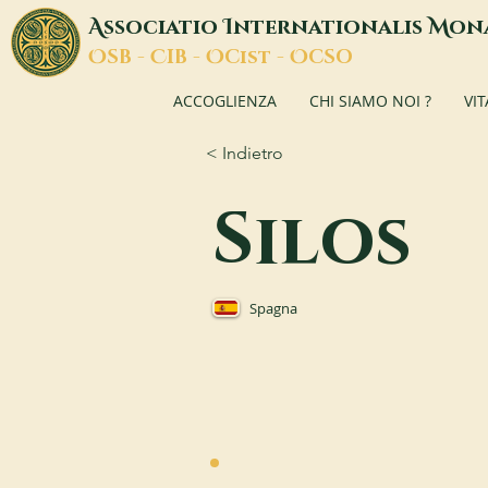
A
I
M
ssociatio
nternationalis
on
O
C
O
O
SB -
IB -
Cist -
CSO
ACCOGLIENZA
CHI SIAMO NOI ?
VI
< Indietro
Silos
Spagna