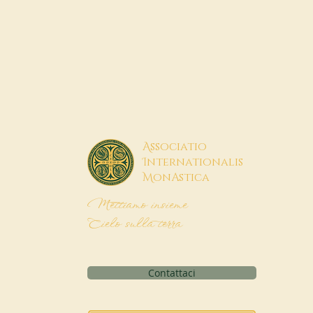
A
ssociatio
I
nternationalis
M
onAstica
Mettiamo insieme
Cielo sulla terra
Contattaci