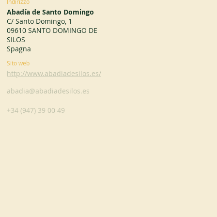
Indirizzo
Abadía de Santo Domingo
C/ Santo Domingo, 1
09610 SANTO DOMINGO DE
SILOS
Spagna
Sito web
http://www.abadiadesilos.es/
abadia@abadiadesilos.es
+34 (947) 39 00 49