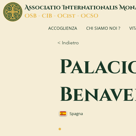
A
I
M
ssociatio
nternationalis
on
O
C
O
O
SB -
IB -
Cist -
CSO
ACCOGLIENZA
CHI SIAMO NOI ?
VI
< Indietro
Palaci
Benave
Spagna