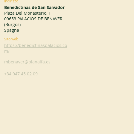
Indirizzo
Benedictinas de San Salvador
Plaza Del Monasterio, 1
09653 PALACIOS DE BENAVER
(Burgos)
Spagna
Sito web
https://benedictinaspalacios.co
m/
mbenaver@planalfa.es
+34 947 45 02 09