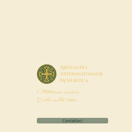
A
ssociatio
I
nternationalis
M
onAstica
Mettiamo insieme
Cielo sulla terra
Contattaci