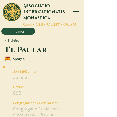
A
ssociatio
I
nternationalis
M
onastica
O
SB -
C
IB -
O
Cist -
O
CSO
AIUTACI
< Indietro
El Paular
Spagna
Uomini/Donne
Uomini
Ordine
OSB
Congregazione / Federazione
Congregatio Sublacensis
Cassinensis - Provincia