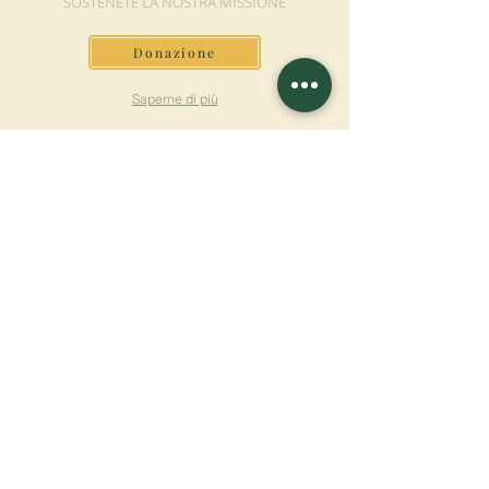
SOSTENETE LA NOSTRA MISSIONE
Donazione
Saperne di più
ISCRIVITI ALLA
NEWSLETTER
Saperne di più
Cognome
Nome
E-mail
Lingua