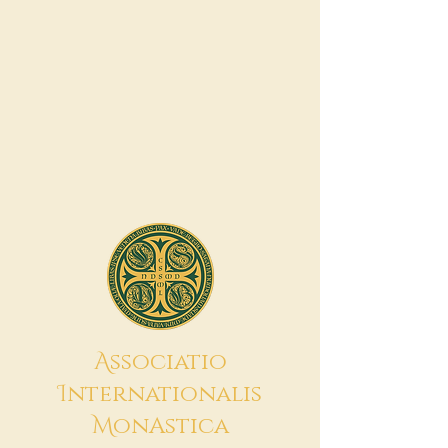
A
ssociatio
I
nternationalis
M
onAstica