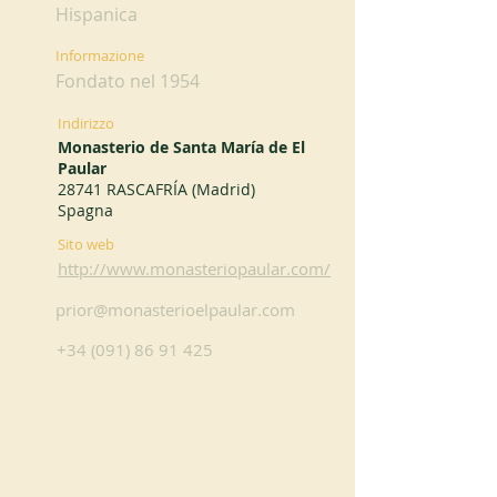
Hispanica
Informazione
Fondato nel 1954
Indirizzo
Monasterio de Santa María de El
Paular
28741 RASCAFRÍA (Madrid)
Spagna
Sito web
http://www.monasteriopaular.com/
prior@monasterioelpaular.com
+34 (091) 86 91 425