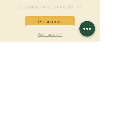
SOSTENETE LA NOSTRA MISSIONE
Donazione
Saperne di più
ISCRIVITI ALLA
NEWSLETTER
Saperne di più
Cognome
Nome
E-mail
Lingua