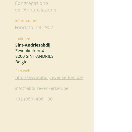
Congregazione
dell'Annunciazione
Informazione
Fondato nel 1902
Indirizzo
Sint-Andriesabdij
Zevenkerken 4
8200 SINT-ANDRIES
Belgio
Sito web
http://www.abdijzevenkerken.be/
info@abdijzevenkerken.be
+32 (050) 4061 80