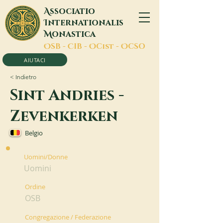
A
ssociatio
I
nternationalis
M
onastica
O
SB -
C
IB -
O
Cist -
O
CSO
AIUTACI
< Indietro
Sint Andries -
Zevenkerken
Belgio
Uomini/Donne
Uomini
Ordine
OSB
Congregazione / Federazione