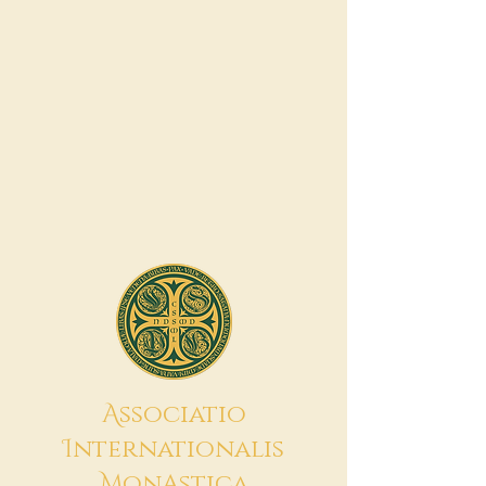
A
ssociatio
I
nternationalis
M
onAstica