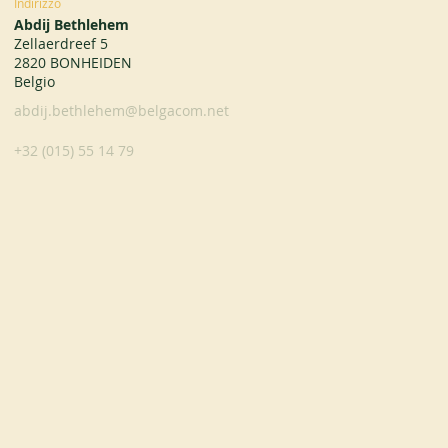
Indirizzo
Abdij Bethlehem
Zellaerdreef 5
2820 BONHEIDEN
Belgio
abdij.bethlehem@belgacom.net
+32 (015) 55 14 79