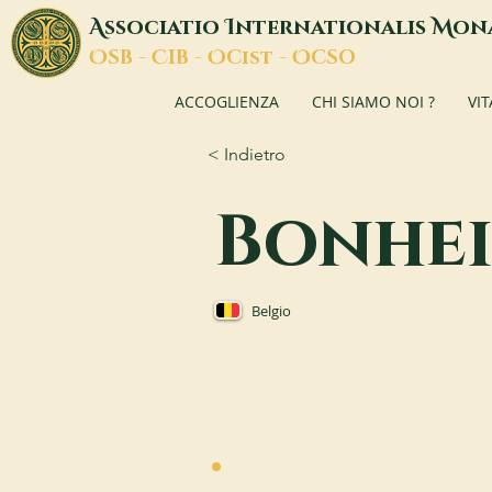
A
I
M
ssociatio
nternationalis
on
O
C
O
O
SB -
IB -
Cist -
CSO
ACCOGLIENZA
CHI SIAMO NOI ?
VI
< Indietro
Bonhe
Belgio