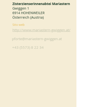
Zisterzienserinnenabtei Mariastern
Gwiggen 1
6914 HOHENWEILER
Österreich (Austria)
Sito web
http://www.mariastern-gwiggen.at/
pforte@mariastern-gwiggen.at
+43 (5573) 8 22 34