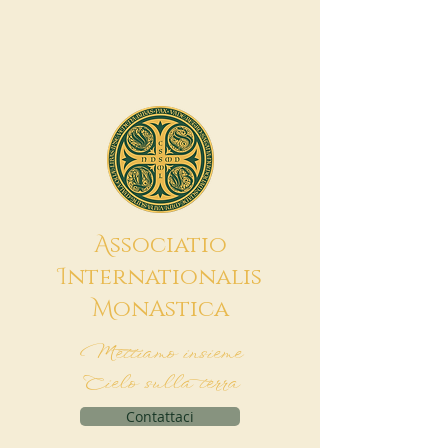
A
ssociatio
I
nternationalis
M
onAstica
Mettiamo insieme
Cielo sulla terra
Contattaci