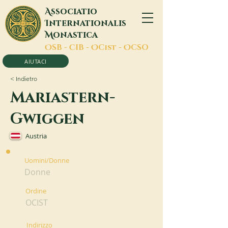
A
ssociatio
I
nternationalis
M
onastica
O
SB -
C
IB -
O
Cist -
O
CSO
AIUTACI
< Indietro
Mariastern-
Gwiggen
Austria
Uomini/Donne
Donne
Ordine
OCIST
Indirizzo